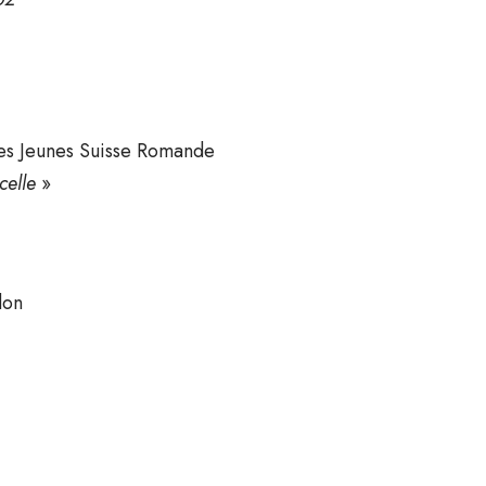
des Jeunes Suisse Romande
celle
»
don