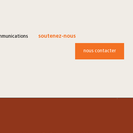
mmunications
soutenez-nous
nous contacter