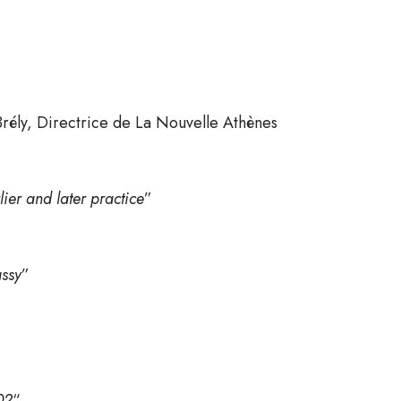
Brély, Directrice de La Nouvelle Athènes
lier and later practice
”
ssy
”
02
“