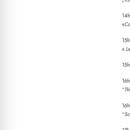
14h
«
Ca
15h
«
L
15h
16h
“
Th
16h
“
Sc