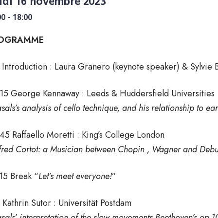
udi 16 novembre 2023
00 - 18:00
OGRAMME
 Introduction : Laura Granero (keynote speaker) & Sylvie 
15 George Kennaway : Leeds & Huddersfield Universities
sals’s analysis of cello technique, and his relationship to ear
45 Raffaello Moretti : King’s College London
fred Cortot: a Musician between Chopin , Wagner and Debu
15 Break “
Let’s meet everyone!
”
 Kathrin Sutor : Universität Postdam
sals’ interpretation of the slow movements Beethoven’s op.1