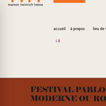
for:
Skip
to
content
accueil
à propos
lieu de 