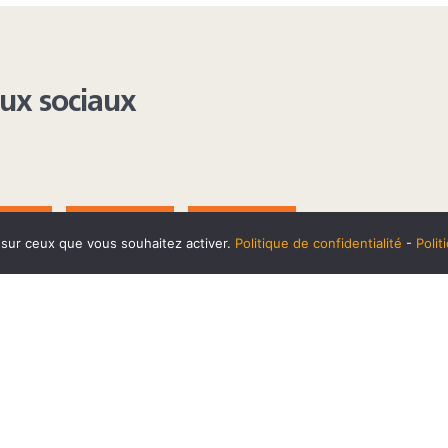
aux sociaux
AGRAM
YOUTUBE
LINKEDIN
e sur ceux que vous souhaitez activer.
Politique de confidentialité
-
Poli