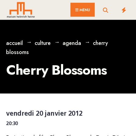
for:
Skip
MENU
to
content
accueil
culture
agenda
cherry
blossoms
Cherry Blossoms
vendredi 20 janvier 2012
20:30