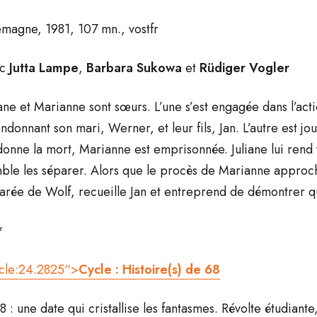
emagne, 1981, 107 mn., vostfr
ec
Jutta
Lampe
,
Barbara
Sukowa
et
Rüdiger
Vogler
iane et Marianne sont sœurs. L’une s’est engagée dans l’act
ndonnant son mari, Werner, et leur fils, Jan. L’autre est j
donne la mort, Marianne est emprisonnée. Juliane lui rend vis
ble les séparer. Alors que le procès de Marianne approche
arée de Wolf, recueille Jan et entreprend de démontrer 
*
icle:24.2825“>
Cycle : Histoire(s) de 68
8 : une date qui cristallise les fantasmes. Révolte étudiante