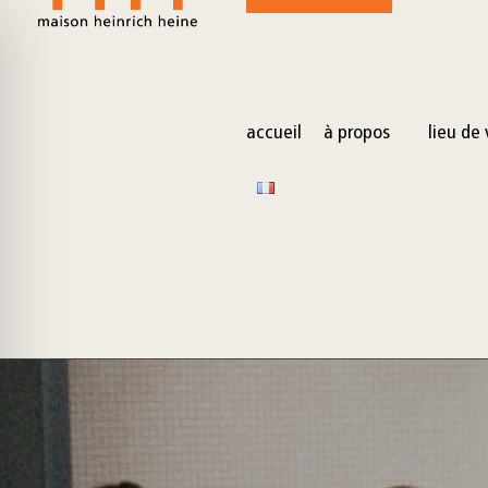
for:
Skip
to
content
accueil
à propos
lieu de 