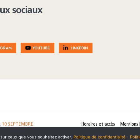
aux sociaux
AGRAM
YOUTUBE
LINKEDIN
t
10 SEPTEMBRE
Horaires et accès
Mentions 
cookies
e sur ceux que vous souhaitez activer.
Politique de confidentialité
-
Poli