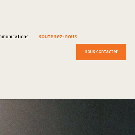
mmunications
soutenez-nous
nous contacter