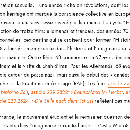
ération sexuelle… une année riche en révolutions, dont le
son héritage ont marqué la conscience collective en Europ
souvenir a été sans cesse ravivé par le cinéma. Le cycle “H
ection de treize films allemands et français, des années 70 
sonnelles, ces destins qui se croisent pour former l’Histo
8 a laissé son empreinte dans l’histoire et l’imaginaire 
e manière. Outre-Rhin, 68 commence en 67 avec des manif
tnam et la visite du shah d’Iran. Pour les Allemands, 68 évo
ole autour du passé nazi, mais aussi le début des « année
che de la Fraction armée rouge (RAF). Les films
article:2
 bleierne Zeit
,
article:229.2822“>
Deutschland im Herbst
,
a
icle:229.2824“>
Die Stille nach dem Schuss
reflètent ces mu
France, le mouvement étudiant et la remise en question des
ortante dans l’imaginaire soixante-huitard : c’est « Mai 68