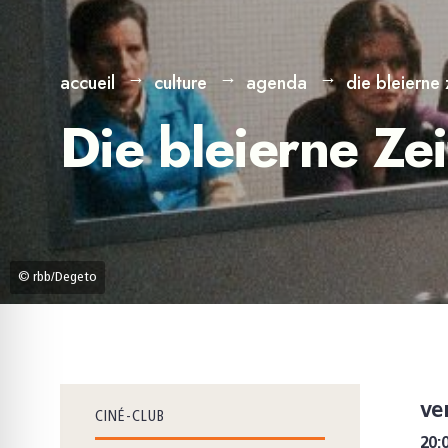
accueil
culture
agenda
die bleierne
Die bleierne Ze
© rbb/Degeto
ve
CINÉ-CLUB
20: