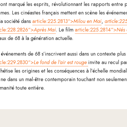
 ont marqué les esprits, révolutionnant les rapports entre 
mes. Les cinéastes français mettent en scène les événemen
la société dans
article:225.2813“>
Milou en Mai
,
article:2
icle:228.2826“>
Après Mai
. Le film
article:225.2814“>
Nés 
aux de 68 à la génération actuelle.
 événements de 68 s’inscrivent aussi dans un contexte plu
icle:229.2830“>
Le fond de l’air est rouge
invite au recul pa
thétise les origines et les conséquences à l’échelle mondi
ine dans un mal-être contemporain touchant non seulement 
umanité toute entière.