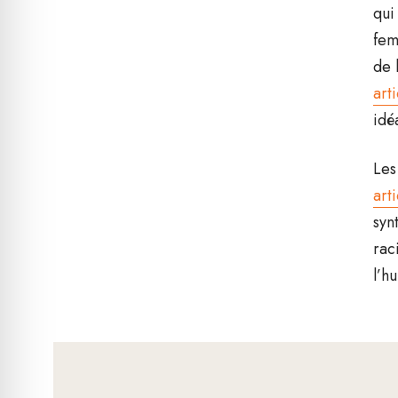
qui
fem
de 
art
idé
Les
art
syn
rac
l’h