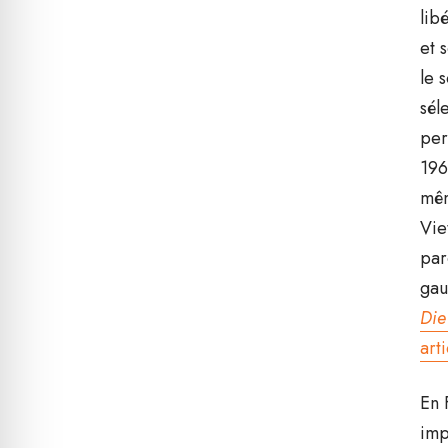
lib
et 
le 
sél
per
196
mêm
Vie
par
gau
Die
art
En 
imp