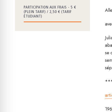
PARTICIPATION AUX FRAIS - 5 €
All
(PLEIN TARIF) / 2,50 € (TARIF
ÉTUDIANT)
av
Jul
aba
se 
sem
sép
**
art
196