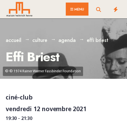
for:
Skip
MENU
to
content
accueil
culture
agenda
effi briest
Effi Briest
© © 1974 Rainer Werner Fassbinder Foundation
ciné-club
vendredi 12 novembre 2021
19:30 - 21:30