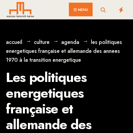
for:
Skip
MENU
to
content
accueil
culture
agenda
les politiques
energetiques française et allemande des annees
1970 à la transition energetique
Les politiques
energetiques
française et
allemande des