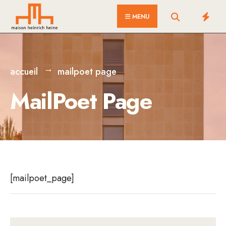
for:
Skip
MENU
to
content
accueil
mailpoet page
MailPoet Page
[mailpoet_page]