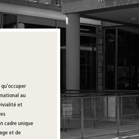
s qu’occuper
rnational au
ivialité et
res
 un cadre unique
sage et de