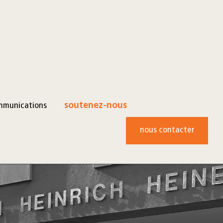
mmunications
soutenez-nous
nous contacter