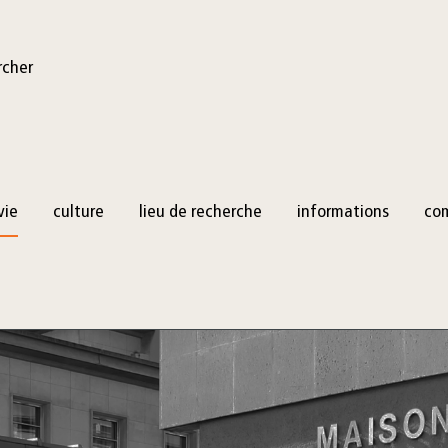
rcher
vie
culture
lieu de recherche
informations
co