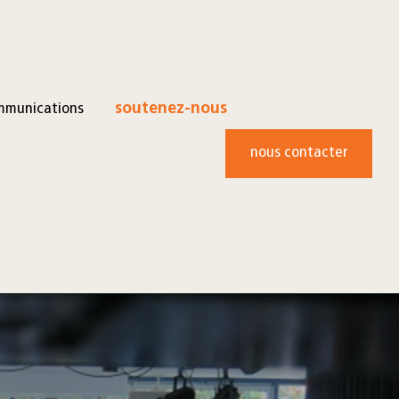
mmunications
soutenez-nous
nous contacter