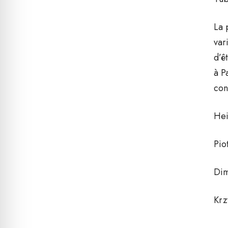
La 
var
d’ê
à P
con
Hei
Pio
Dim
Krz