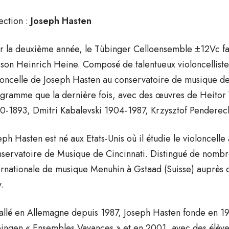
ection :
Joseph Hasten
r la deuxième année, le Tübinger Celloensemble ±12Vc fait
son Heinrich Heine. Composé de talentueux violoncellistes
loncelle de Joseph Hasten au conservatoire de musique d
gramme que la dernière fois, avec des œuvres de Heitor Vi
0-1893, Dmitri Kabalevski 1904-1987, Krzysztof Pendereck
eph Hasten est né aux Etats-Unis où il étudie le violoncell
servatoire de Musique de Cincinnati. Distingué de nombreu
ernationale de musique Menuhin à Gstaad (Suisse) auprès 
.
tallé en Allemagne depuis 1987, Joseph Hasten fonde en 1
ingen « Ensembles Vavances » et en 2001, avec des élèves