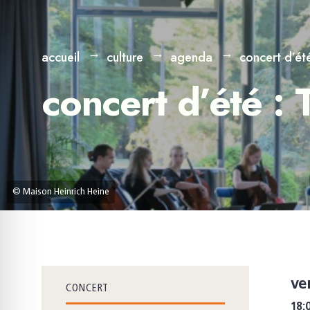
accueil
culture
agenda
concert d’ét
concert d’été :
© Maison Heinrich Heine
ve
CONCERT
18: