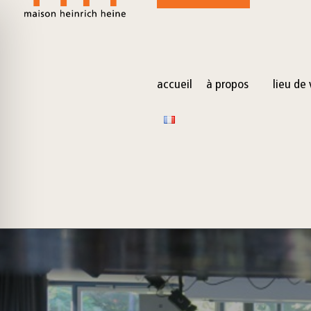
for:
Skip
to
content
accueil
à propos
lieu de 