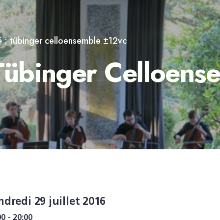
é : tübinger celloensemble ±12vc
 Tübinger Celloen
ndredi 29 juillet 2016
00 - 20:00