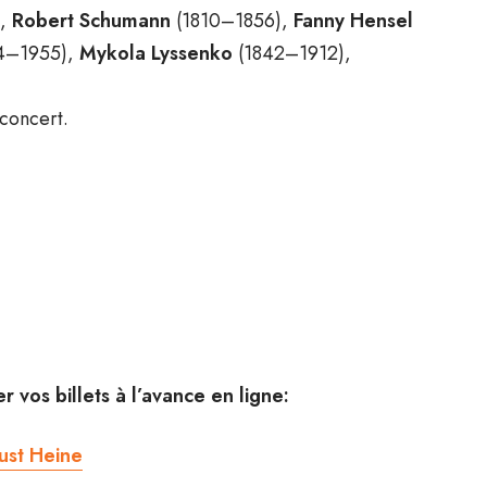
),
Robert Schumann
(1810–1856),
Fanny Hensel
4–1955),
Mykola Lyssenko
(1842–1912),
 concert.
r vos billets à l’avance en ligne:
Just Heine