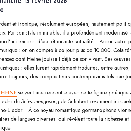
manche 15 février 2026
00
dant et ironique, résolument européen, hautement politiqu
fois. Par son style inimitable, il a profondément modernis
ourd‘hui encore, d‘une étonnante actualité. Aucun autre p
musique : on en compte à ce jour plus de 10 000. Cela tém
enses dont Heine jouissait déjà de son vivant. Ses œuvres on
guistiques : elles furent rapidement traduites, entre autres, 
pire toujours, des compositeurs contemporains tels que J
t HEINE
se veut une rencontre avec cette figure poétique à 
 lieder du
Schwanengesang
de Schubert résonnent ici quel
ne-Lieder. À ce noyau romantique germanophone viennen
utres de langues diverses, qui révèlent toute la richesse et 
ique.