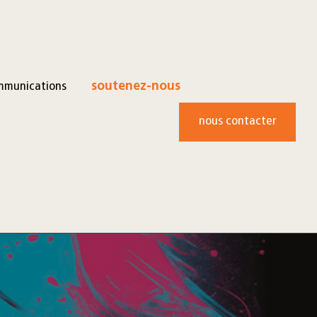
mmunications
soutenez-nous
nous contacter