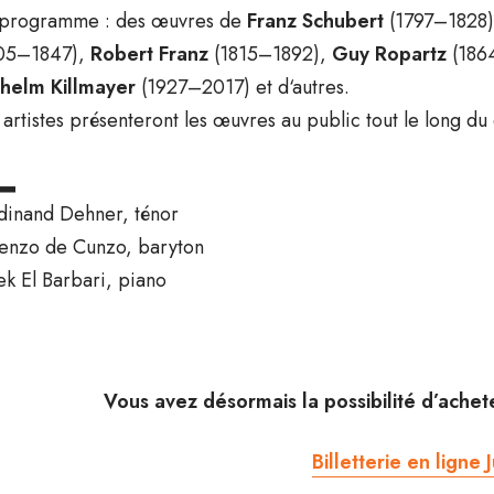
programme : des œuvres de
Franz Schubert
(1797–1828
05–1847),
Robert Franz
(1815–1892),
Guy Ropartz
(186
helm Killmayer
(1927–2017) et d‘autres.
 artistes présenteront les œuvres au public tout le long du
▂
dinand Dehner, ténor
enzo de Cunzo, baryton
ek El Barbari, piano
Vous avez désormais la possibilité d’achete
Billetterie en ligne 