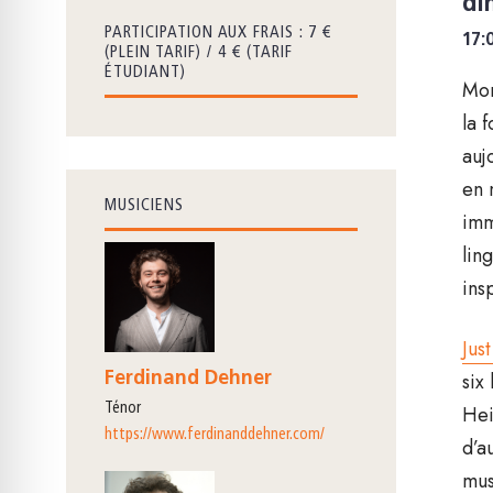
di
PARTICIPATION AUX FRAIS : 7 €
17:
(PLEIN TARIF) / 4 € (TARIF
ÉTUDIANT)
Mor
la 
auj
en 
MUSICIENS
imm
lin
ins
Jus
six
Ferdinand Dehner
ténor
Hei
https://www.ferdinanddehner.com/
d’a
mus