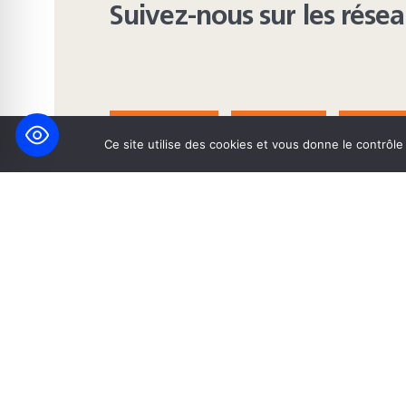
Suivez-nous sur les rése
FACEBOOK
BLUESKY
INST
Ce site utilise des cookies et vous donne le contrôl
© 2026 Maison Heinrich Heine • Création de solutions interne