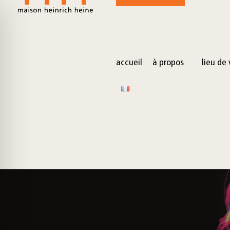
for:
Skip
to
content
accueil
à propos
lieu de 