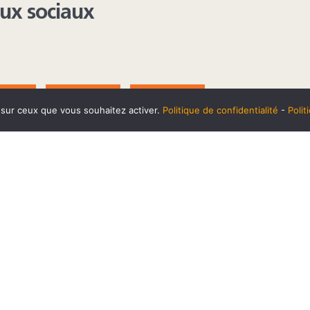
aux sociaux
AGRAM
YOUTUBE
LINKEDIN
e sur ceux que vous souhaitez activer.
Politique de confidentialité
-
Poli
t
10 SEPTEMBRE
Horaires et accès
Mentions 
cookies