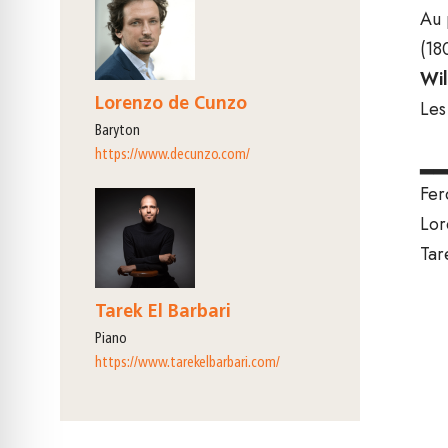
Au 
(18
Wil
Lorenzo de Cunzo
Les
baryton
https://www.decunzo.com/
▂▂
Fer
Lor
Tar
Tarek El Barbari
piano
https://www.tarekelbarbari.com/