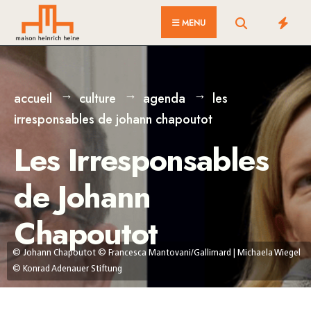
for:
Skip
MENU
to
content
accueil
culture
agenda
les
irresponsables de johann chapoutot
Les Irresponsables
de Johann
Chapoutot
© Johann Chapoutot © Francesca Mantovani/Gallimard | Michaela Wiegel
© Konrad Adenauer Stiftung