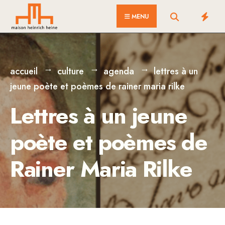
for:
Skip
MENU
to
content
accueil
culture
agenda
lettres à un
jeune poète et poèmes de rainer maria rilke
Lettres à un jeune
poète et poèmes de
Rainer Maria Rilke