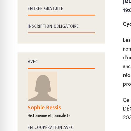
je
ENTRÉE GRATUITE
19:
Cyc
INSCRIPTION OBLIGATOIRE
Les
not
d’o
AVEC
anc
réd
pro
Ce 
DÉC
Sophie Bessis
historienne et journaliste
20
EN COOPÉRATION AVEC