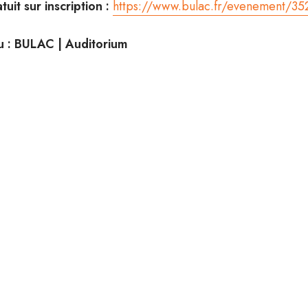
tuit sur inscription :
https://www.bulac.fr/evenement/352
u : BULAC | Auditorium