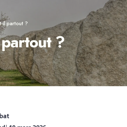
t-il partout ?
l partout ?
bat