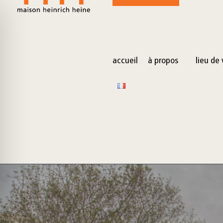
for:
Skip
to
content
accueil
à propos
lieu de 