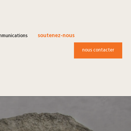
mmunications
soutenez-nous
nous contacter