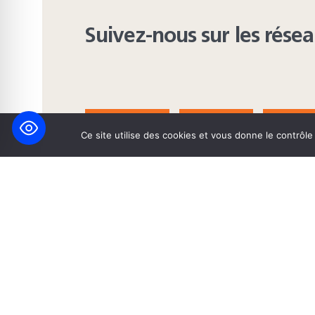
Suivez-nous sur les rése
FACEBOOK
BLUESKY
INST
Ce site utilise des cookies et vous donne le contrôl
© 2026 Maison Heinrich Heine • Création de solutions interne