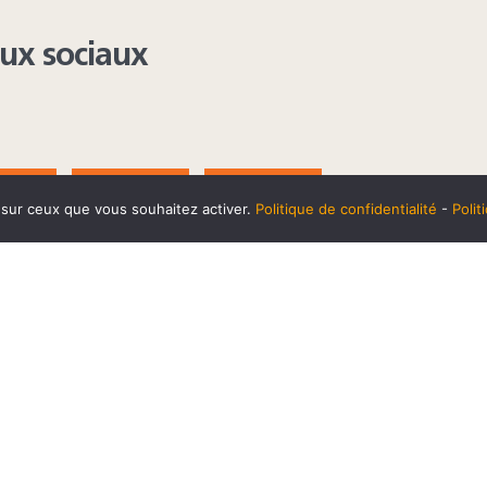
aux sociaux
AGRAM
YOUTUBE
LINKEDIN
e sur ceux que vous souhaitez activer.
Politique de confidentialité
-
Poli
t
10 SEPTEMBRE
Horaires et accès
Mentions 
cookies