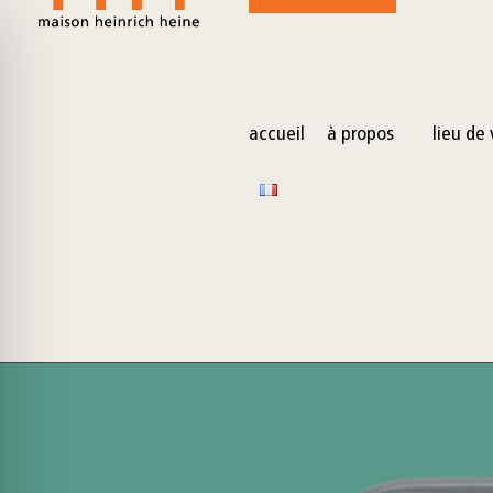
for:
Skip
to
content
accueil
à propos
lieu de 