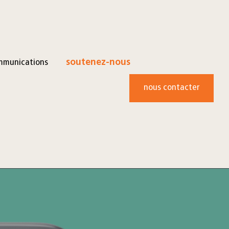
mmunications
soutenez-nous
nous contacter