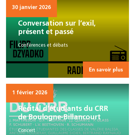
30 janvier 2026
Conversation sur l’exil,
présent et passé
Conférences et débats
En savoir plus
1 février 2026
Récital d’étudiants du CRR
de Boulogne-Billancourt
Concert