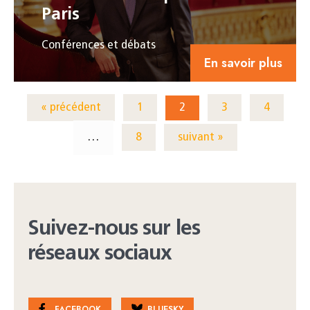
Paris
Conférences et débats
En savoir plus
« précédent
1
2
3
4
…
8
suivant »
Suivez-nous sur les
réseaux sociaux
FACEBOOK
BLUESKY