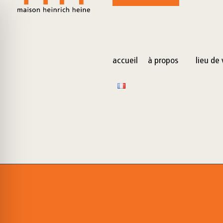
for:
Skip
to
content
accueil
à propos
lieu de 