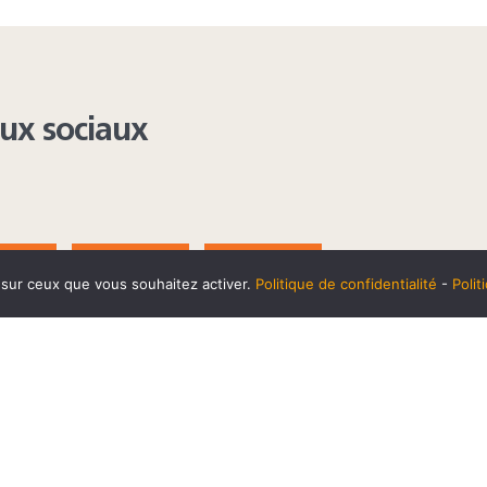
aux sociaux
AGRAM
YOUTUBE
LINKEDIN
e sur ceux que vous souhaitez activer.
Politique de confidentialité
-
Poli