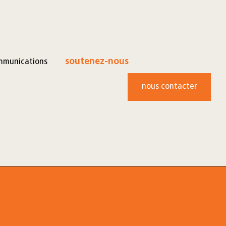
mmunications
soutenez-nous
nous contacter