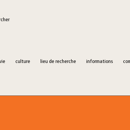
rcher
vie
culture
lieu de recherche
informations
co