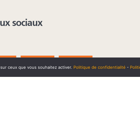
aux sociaux
AGRAM
YOUTUBE
LINKEDIN
e sur ceux que vous souhaitez activer.
Politique de confidentialité
-
Poli
t
10 SEPTEMBRE
Horaires et accès
Mentions 