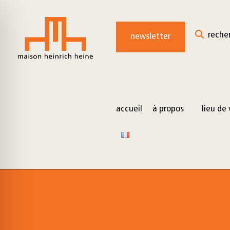
for:
Skip
to
reche
newsletter
content
accueil
à propos
lieu de 