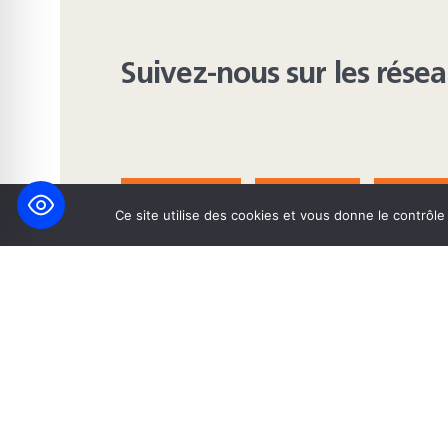
Suivez-nous sur les rése
FACEBOOK
BLUESKY
INST
Ce site utilise des cookies et vous donne le contrôl
© 2026 Maison Heinrich Heine • Création de solutions interne