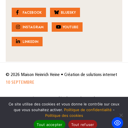
FACEBOOK
BLUESKY
INSTAGRAM
YOUTUBE
LINKEDIN
© 2026 Maison Heinrich Heine • Création de solutions internet
10 SEPTEMBRE
Horaires et accès
Mentions légales
Politique de protection
Ce site utilise des cookies et vous donne le contrôle sur ceux
de données
Politique des cookies
que vous souhaitez activer.
Politique de confidentialité
-
Politique des cookies
Tout accepter
Tout refuser