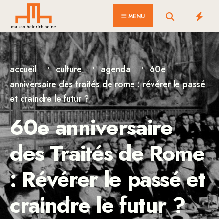
for:
Skip
MENU
to
content
accueil
culture
agenda
60e
anniversaire des traités de rome : révérer le passé
et craindre le futur ?
60e anniversaire
des Traités de Rome
: Révérer le passé et
craindre le futur ?