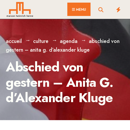
for:
Skip
MENU
to
content
accueil
culture
agenda
abschied von
gestern – anita g. d’alexander kluge
Abschied von
gestern – Anita G.
d’Alexander Kluge