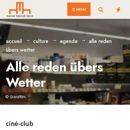
for:
Skip
MENU
to
content
accueil
culture
agenda
alle reden
übers wetter
Alle reden übers
Wetter
© Grandfilm
ciné-club