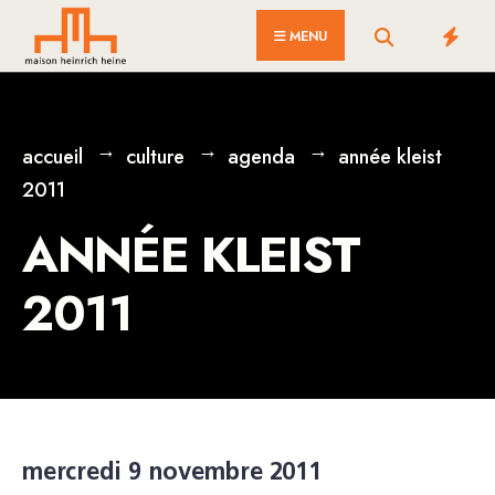
for:
Skip
MENU
to
content
accueil
culture
agenda
année kleist
2011
ANNÉE KLEIST
2011
mercredi 9 novembre 2011