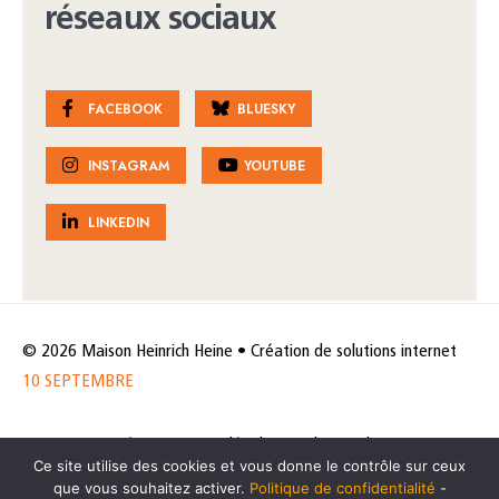
réseaux sociaux
FACEBOOK
BLUESKY
INSTAGRAM
YOUTUBE
LINKEDIN
© 2026 Maison Heinrich Heine • Création de solutions internet
10 SEPTEMBRE
Horaires et accès
Mentions légales
Politique de protection
Ce site utilise des cookies et vous donne le contrôle sur ceux
de données
Politique des cookies
que vous souhaitez activer.
Politique de confidentialité
-