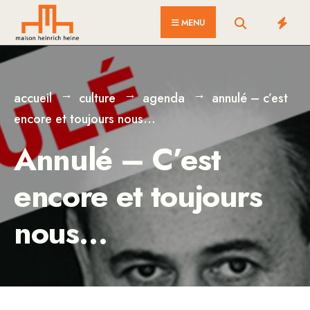
for:
Skip
MENU
to
content
accueil
culture
agenda
annulé – c’est
encore et toujours nous…
Annulé – C’est
encore et toujours
nous…