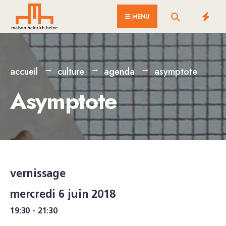
for:
Skip
MENU
to
content
accueil
culture
agenda
asymptote
Asymptote
vernissage
mercredi 6 juin 2018
19:30 - 21:30