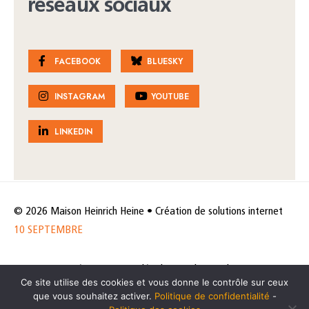
réseaux sociaux
FACEBOOK
BLUESKY
INSTAGRAM
YOUTUBE
LINKEDIN
© 2026 Maison Heinrich Heine • Création de solutions internet
10 SEPTEMBRE
Horaires et accès
Mentions légales
Politique de protection
Ce site utilise des cookies et vous donne le contrôle sur ceux
de données
Politique des cookies
que vous souhaitez activer.
Politique de confidentialité
-