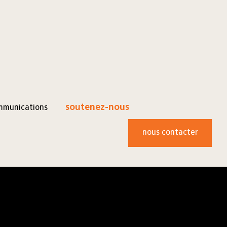
mmunications
soutenez-nous
nous contacter