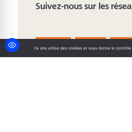
Suivez-nous sur les rése
FACEBOOK
BLUESKY
INST
Ce site utilise des cookies et vous donne le contrôl
© 2026 Maison Heinrich Heine • Création de solutions interne