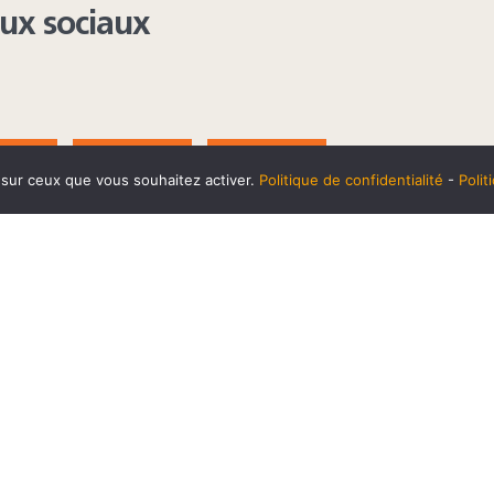
aux sociaux
AGRAM
YOUTUBE
LINKEDIN
e sur ceux que vous souhaitez activer.
Politique de confidentialité
-
Poli
t
10 SEPTEMBRE
Horaires et accès
Mentions 
cookies