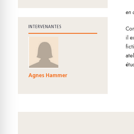
en 
INTERVENANTES
Com
il 
fic
ate
étu
Agnes Hammer