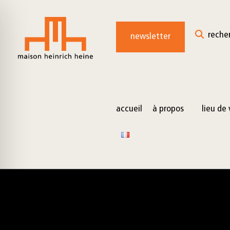
for:
Skip
to
reche
newsletter
content
accueil
à propos
lieu de 