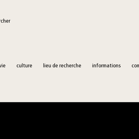
rcher
vie
culture
lieu de recherche
informations
co