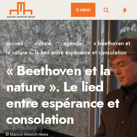
for:
Skip
MENU
to
content
accueil
culture
agenda
« beethoven et
la nature ». le lied entre espérance et consolation
« Beethoven et la
nature ». Le lied
entre espérance et
consolation
© Maison Heinrich Heine