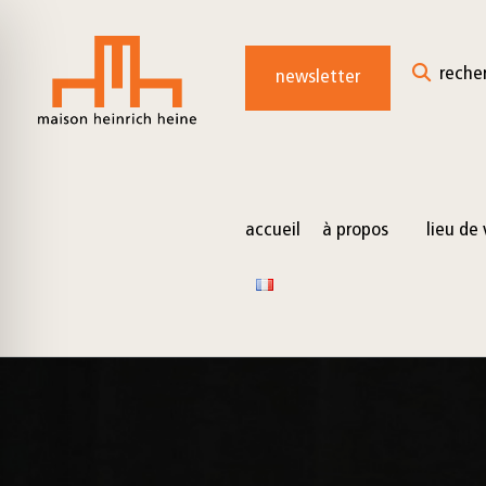
for:
Skip
to
reche
newsletter
content
accueil
à propos
lieu de 