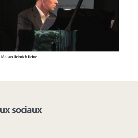
_rggooglemap_pi1%5Bpoi%5D=367&cHash=abdee6e4b74207ce425d9d1e7b3
 Maison Heinrich Heine
aux sociaux