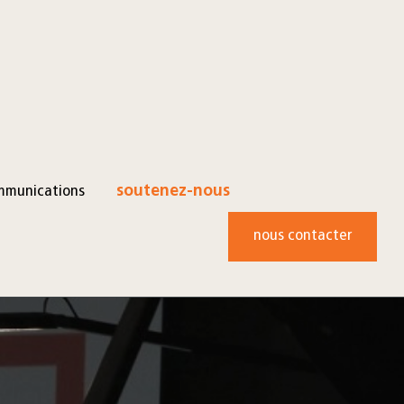
mmunications
soutenez-nous
nous contacter