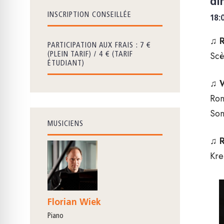
di
INSCRIPTION CONSEILLÉE
18:
♫
PARTICIPATION AUX FRAIS : 7 €
Scè
(PLEIN TARIF) / 4 € (TARIF
ÉTUDIANT)
♫
Ron
Son
MUSICIENS
♫
Kre
Florian Wiek
piano