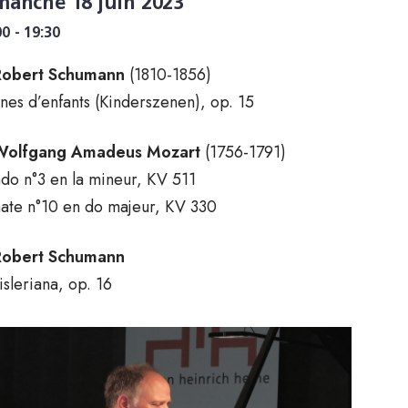
manche 18 juin 2023
00 - 19:30
Robert Schumann
(1810-1856)
nes d’enfants (Kinderszenen), op. 15
Wolfgang Amadeus Mozart
(1756-1791)
do n°3 en la mineur, KV 511
ate n°10 en do majeur, KV 330
Robert Schumann
isleriana, op. 16