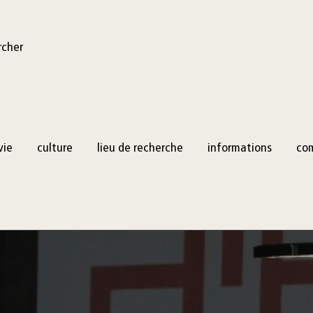
rcher
vie
culture
lieu de recherche
informations
co