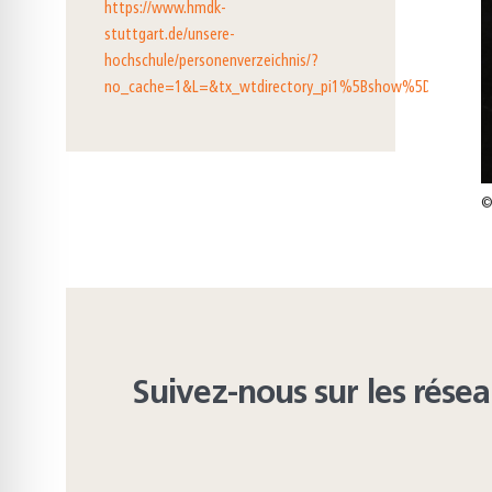
https://www.hmdk-
stuttgart.de/unsere-
hochschule/personenverzeichnis/?
no_cache=1&L=&tx_wtdirectory_pi1%5Bshow%5D=367&tx
©
Suivez-nous sur les rése