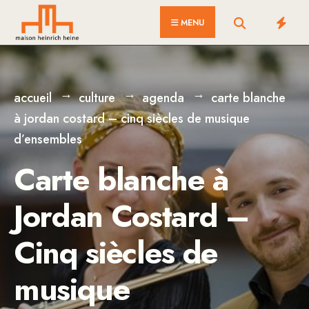
for:
Skip
MENU
to
content
accueil
culture
agenda
carte blanche
à jordan costard – cinq siècles de musique
d’ensembles
Carte blanche à
Jordan Costard –
Cinq siècles de
musique