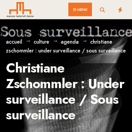
for:
Skip
MENU
to
content
accueil
culture
agenda
christiane
zschommler : under surveillance / sous surveillance
Christiane
Zschommler : Under
surveillance / Sous
surveillance