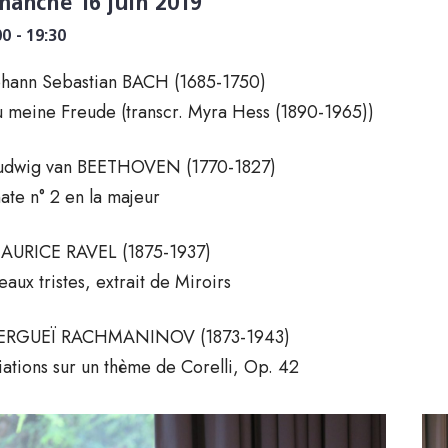
manche 16 juin 2019
00 - 19:30
ohann Sebastian BACH (1685-1750)
u meine Freude (transcr. Myra Hess (1890-1965))
udwig van BEETHOVEN (1770-1827)
ate n° 2 en la majeur
AURICE RAVEL (1875-1937)
eaux tristes, extrait de Miroirs
SERGUEÏ RACHMANINOV (1873-1943)
iations sur un thème de Corelli, Op. 42