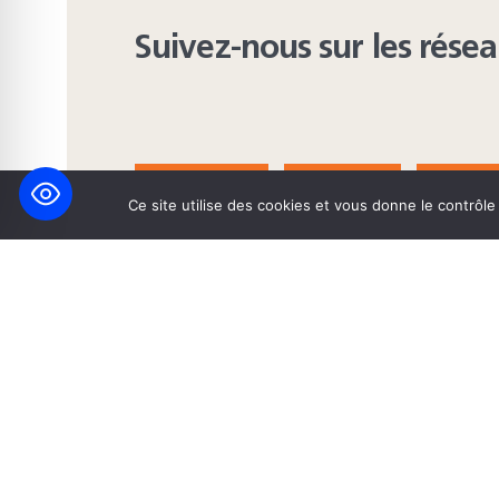
Suivez-nous sur les rése
FACEBOOK
BLUESKY
INST
Ce site utilise des cookies et vous donne le contrôl
© 2026 Maison Heinrich Heine • Création de solutions interne