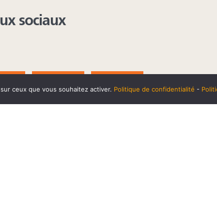
aux sociaux
AGRAM
YOUTUBE
LINKEDIN
e sur ceux que vous souhaitez activer.
Politique de confidentialité
-
Poli
t
10 SEPTEMBRE
Horaires et accès
Mentions 
cookies