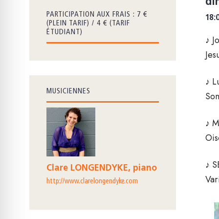
di
PARTICIPATION AUX FRAIS : 7 €
18:
(PLEIN TARIF) / 4 € (TARIF
ÉTUDIANT)
♪ J
Jes
♪ L
MUSICIENNES
Son
♪ M
Ois
♪ 
Clare LONGENDYKE, piano
Var
http://www.clarelongendyke.com