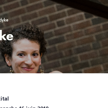
ndyke
ke
ital