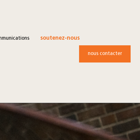
mmunications
soutenez-nous
nous contacter