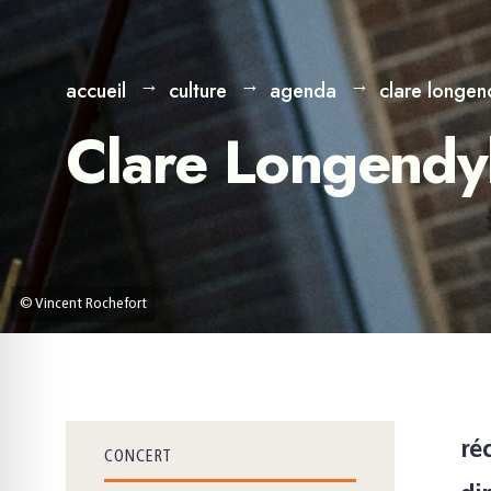
accueil
culture
agenda
clare longe
Clare Longendy
© Vincent Rochefort
réc
CONCERT