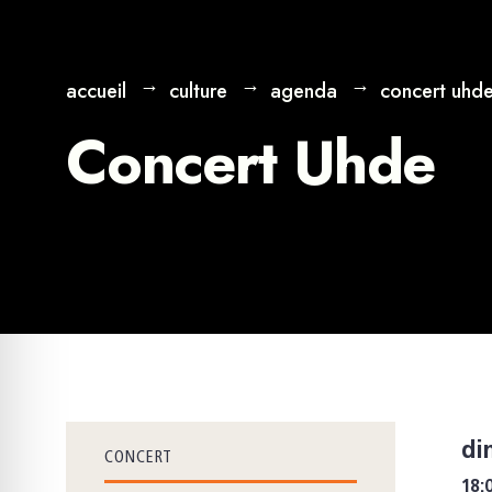
accueil
culture
agenda
concert uhd
Concert Uhde
di
CONCERT
18: