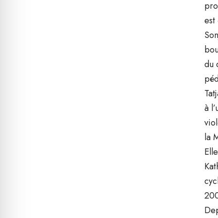
pro
est
Son
bou
du 
péd
Tat
à l
vio
la 
Ell
Kat
cyc
200
Dep