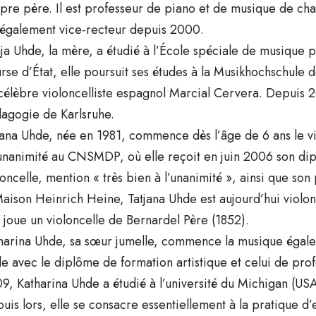
pre père. Il est professeur de piano et de musique de cha
 également vice-recteur depuis 2000.
ja Uhde, la mère, a étudié à l’École spéciale de musique po
rse d’État, elle poursuit ses études à la Musikhochschule 
célèbre violoncelliste espagnol Marcial Cervera. Depuis 2
agogie de Karlsruhe.
jana Uhde, née en 1981, commence dès l’âge de 6 ans le vi
’unanimité au CNSMDP, où elle reçoit en juin 2006 son di
loncelle, mention « très bien à l’unanimité », ainsi que s
Maison Heinrich Heine, Tatjana Uhde est aujourd’hui violonc
e joue un violoncelle de Bernardel Père (1852).
harina Uhde, sa sœur jumelle, commence la musique égale
le avec le diplôme de formation artistique et celui de pr
9, Katharina Uhde a étudié à l’université du Michigan (US
uis lors, elle se consacre essentiellement à la pratique d’