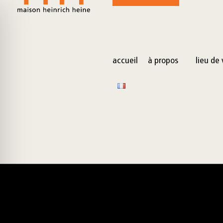
for:
Skip
to
content
accueil
à propos
lieu de 