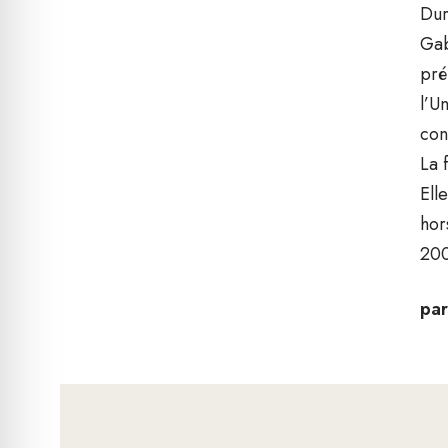
Dur
Gab
pré
l’U
con
La 
Ell
hor
200
par