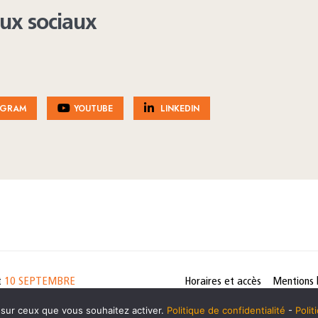
aux sociaux
AGRAM
YOUTUBE
LINKEDIN
t
10 SEPTEMBRE
Horaires et accès
Mentions 
cookies
e sur ceux que vous souhaitez activer.
Politique de confidentialité
-
Poli