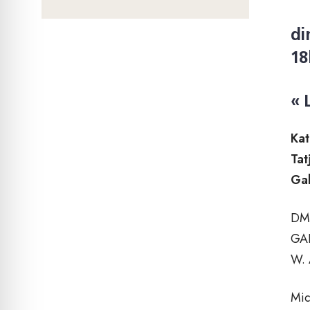
di
18
« 
Kat
Tat
Gab
DMI
GAB
W. 
Mic