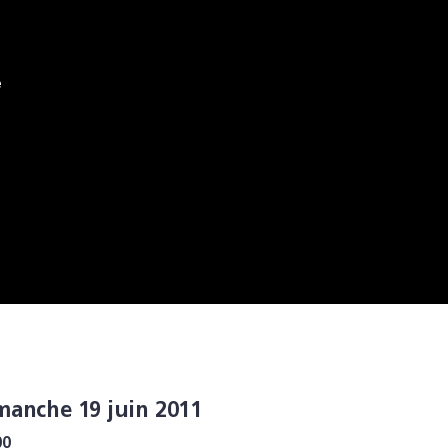
e
manche 19 juin 2011
00