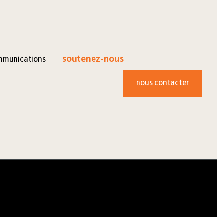
mmunications
soutenez-nous
nous contacter