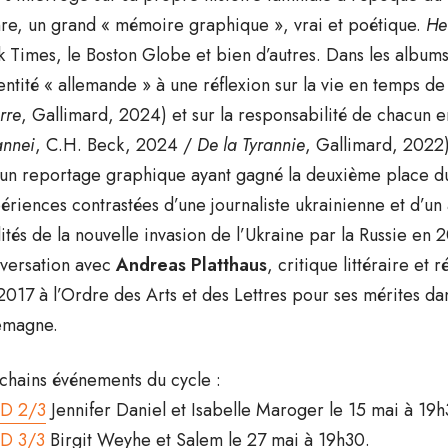
re, un grand « mémoire graphique », vrai et poétique.
He
k Times, le Boston Globe et bien d’autres. Dans les albums 
dentité « allemande » à une réflexion sur la vie en temps de
rre
, Gallimard, 2024) et sur la responsabilité de chacun 
annei
, C.H. Beck, 2024 /
De la Tyrannie
, Gallimard, 2022
 un reportage graphique ayant gagné la deuxième place du
ériences contrastées d’une journaliste ukrainienne et d’un a
lités de la nouvelle invasion de l’Ukraine par la Russie en
versation avec
Andreas Platthaus
, critique littéraire et
2017 à l’Ordre des Arts et des Lettres pour ses mérites d
emagne.
chains événements du cycle :
D 2/3
Jennifer Daniel et Isabelle Maroger le 15 mai à 19h
D 3/3
Birgit Weyhe et Salem le 27 mai à 19h30.