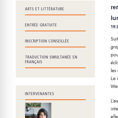
re
ARTS ET LITTÉRATURE
lu
ENTRÉE GRATUITE
19:
Sui
INSCRIPTION CONSEILLÉE
gra
pou
TRADUCTION SIMULTANÉE EN
écla
FRANÇAIS
les
Le 
We
INTERVENANTES
L’au
int
ell