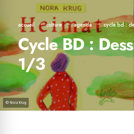
accueil
culture
agenda
cycle bd : de
Cycle BD : Dessi
1/3
© Nora Krug