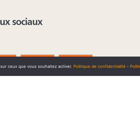
aux sociaux
AGRAM
YOUTUBE
LINKEDIN
e sur ceux que vous souhaitez activer.
Politique de confidentialité
-
Poli
t
10 SEPTEMBRE
Horaires et accès
Mentions 