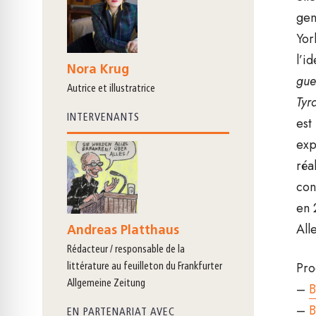
gen
Yor
l’i
Nora Krug
gue
autrice et illustratrice
Tyr
INTERVENANTS
est
exp
réa
con
en 
All
Andreas Platthaus
rédacteur / responsable de la
Pro
littérature au feuilleton du Frankfurter
Allgemeine Zeitung
–
B
–
B
EN PARTENARIAT AVEC