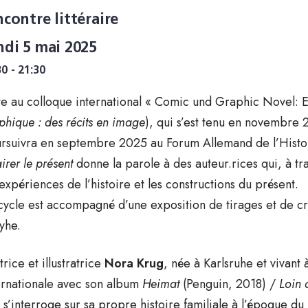
ncontre littéraire
ndi 5 mai 2025
30 - 21:30
te au colloque international « Comic und Graphic Novel: Er
phique : des récits en image
), qui s’est tenu en novembre 
rsuivra en septembre 2025 au Forum Allemand de l’Histoire
irer le présent
donne la parole à des auteur.rices qui, à t
 expériences de l’histoire et les constructions du présent.
cycle est accompagné d’une exposition de tirages et de cr
yhe.
trice et illustratrice
Nora Krug
, née à Karlsruhe et vivan
ernationale avec son album
Heimat
(Penguin, 2018) /
Loin 
e s’interroge sur sa propre histoire familiale à l’époque d