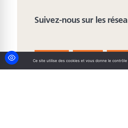
Suivez-nous sur les rése
FACEBOOK
BLUESKY
INST
Ce site utilise des cookies et vous donne le contrôl
© 2026 Maison Heinrich Heine • Création de solutions interne