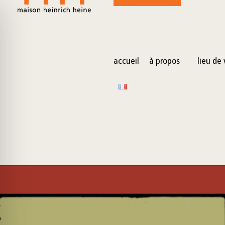
for:
Skip
to
content
accueil
à propos
lieu de 