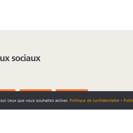
aux sociaux
AGRAM
YOUTUBE
LINKEDIN
e sur ceux que vous souhaitez activer.
Politique de confidentialité
-
Poli