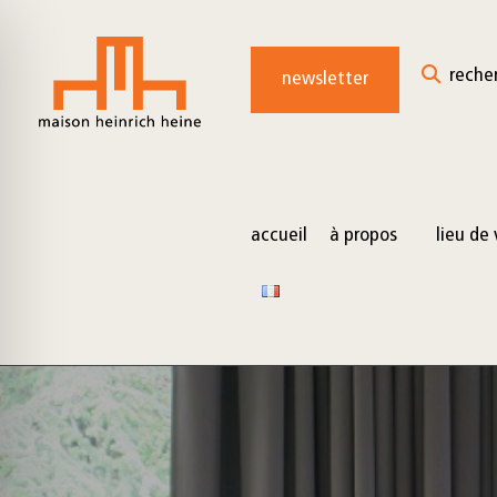
for:
Skip
to
reche
newsletter
content
accueil
à propos
lieu de 