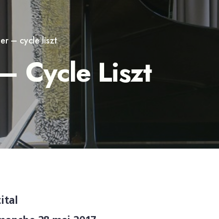
r – cycle liszt
– Cycle Liszt
ital