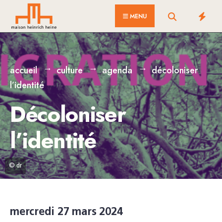
for:
Skip
MENU
to
content
accueil
culture
agenda
décoloniser
l’identité
Décoloniser
l’identité
© dr
mercredi 27 mars 2024