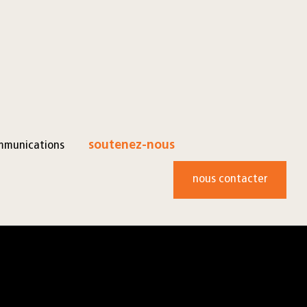
mmunications
soutenez-nous
nous contacter