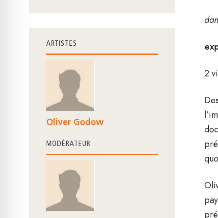
dan
ARTISTES
exp
2 v
Des
l’i
Oliver Godow
doc
pré
MODÉRATEUR
quo
Oli
pay
pré