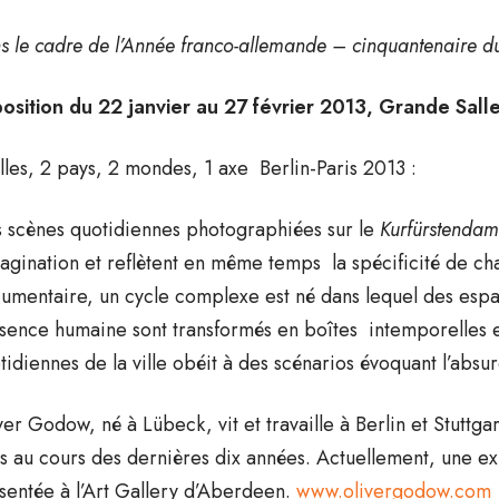
s le cadre de l’Année franco-allemande – cinquantenaire du 
osition du 22 janvier au 27 février 2013, Grande Sall
illes, 2 pays, 2 mondes, 1 axe Berlin-Paris 2013 :
 scènes quotidiennes photographiées sur le
Kurfürstenda
magination et reflètent en même temps la spécificité de ch
umentaire, un cycle complexe est né dans lequel des espac
sence humaine sont transformés en boîtes intemporelles e
tidiennes de la ville obéit à des scénarios évoquant l’absu
ver Godow, né à Lübeck, vit et travaille à Berlin et Stuttga
s au cours des dernières dix années. Actuellement, une ex
sentée à l’Art Gallery d’Aberdeen.
www.olivergodow.com