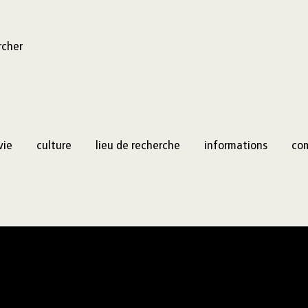
rcher
vie
culture
lieu de recherche
informations
co