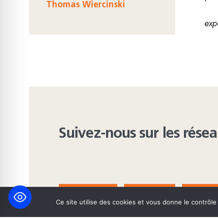
Thomas Wiercinski
exp
Suivez-nous sur les rése
FACEBOOK
BLUESKY
INST
Ce site utilise des cookies et vous donne le contrôl