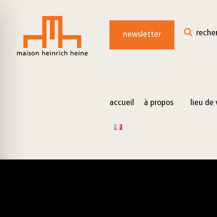
for:
Skip
to
reche
newsletter
content
accueil
à propos
lieu de 