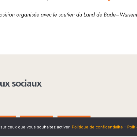
osition organisée avec le soutien du Land de
Bade
–
Wurtem
aux sociaux
AGRAM
YOUTUBE
LINKEDIN
e sur ceux que vous souhaitez activer.
Politique de confidentialité
-
Poli