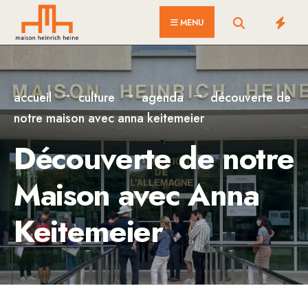
for:
Skip
MENU
to
content
accueil
culture
agenda
découverte de
notre maison avec anna keitemeier
Découverte de notre
Maison avec Anna
Keitemeier