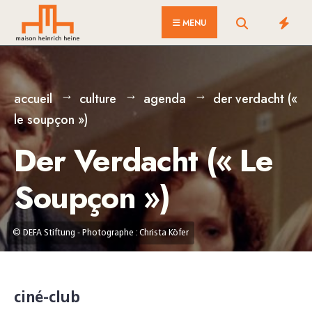
for:
Skip
MENU
to
content
accueil
culture
agenda
der verdacht («
le soupçon »)
Der Verdacht (« Le
Soupçon »)
© DEFA Stiftung - Photographe : Christa Köfer
ciné-club