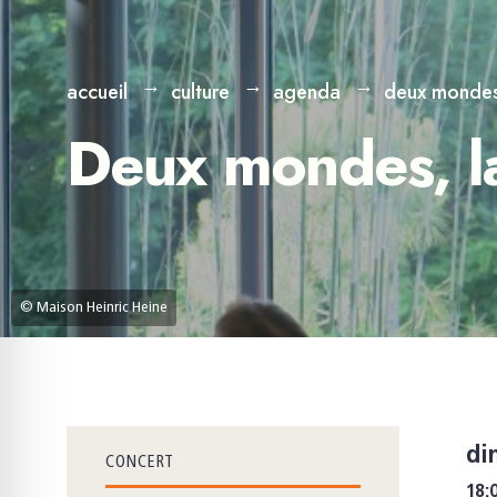
accueil
culture
agenda
deux mondes, 
Deux mondes, la 
© Maison Heinric Heine
di
CONCERT
18: