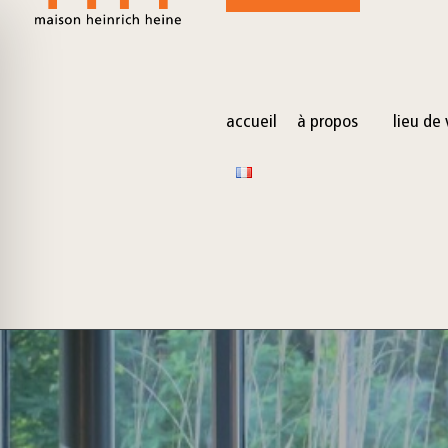
for:
Skip
to
content
accueil
à propos
lieu de 