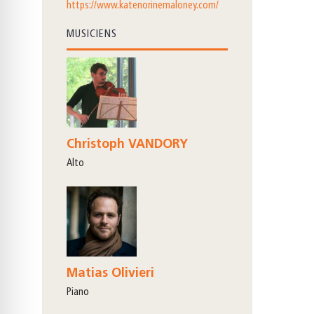
https://www.katenorinemaloney.com/
MUSICIENS
Christoph VANDORY
alto
Matias Olivieri
piano