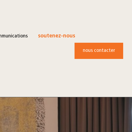
mmunications
soutenez-nous
nous contacter