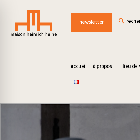
for:
Skip
to
reche
newsletter
content
accueil
à propos
lieu de 