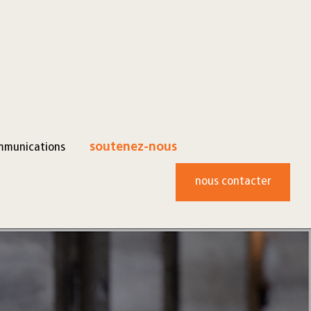
mmunications
soutenez-nous
nous contacter