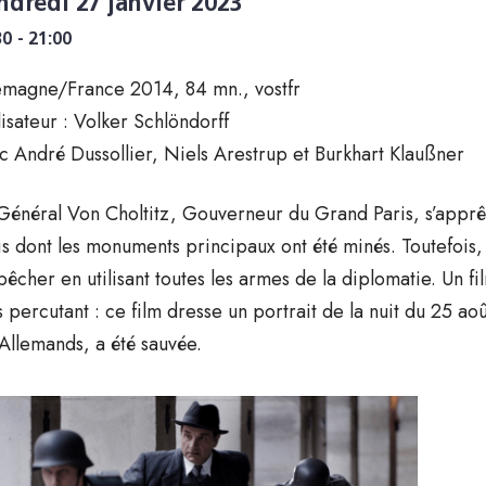
ndredi 27 janvier 2023
30 - 21:00
emagne/France 2014, 84 mn., vostfr
lisateur : Volker Schlöndorff
c André Dussollier, Niels Arestrup et Burkhart Klaußner
Général Von Choltitz, Gouverneur du Grand Paris, s’apprête,
is dont les monuments principaux ont été minés. Toutefois, 
êcher en utilisant toutes les armes de la diplomatie. Un 
s percutant : ce film dresse un portrait de la nuit du 25 a
 Allemands, a été sauvée.