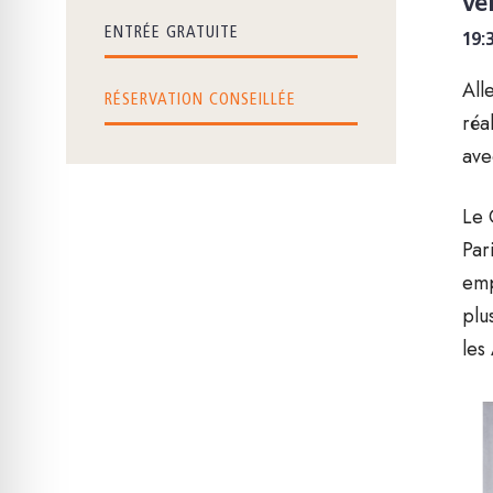
ve
ENTRÉE GRATUITE
19:
All
RÉSERVATION CONSEILLÉE
réa
ave
Le 
Par
emp
plu
les