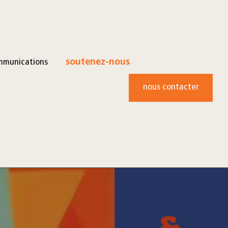
mmunications
soutenez-nous
nous contacter