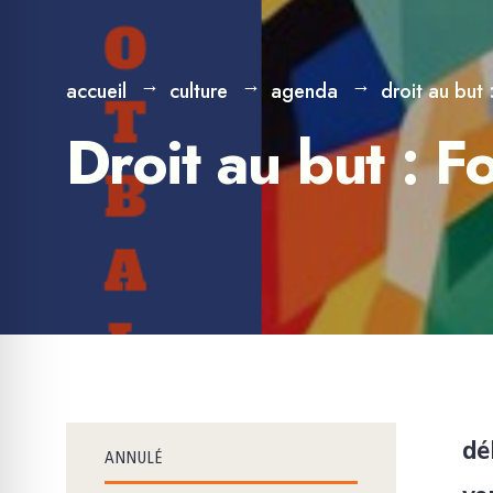
accueil
culture
agenda
droit au but
Droit au but : 
dé
ANNULÉ