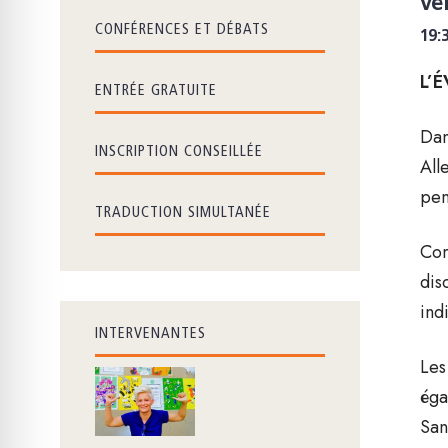
ve
CONFÉRENCES ET DÉBATS
19:
L’
ENTRÉE GRATUITE
Dan
INSCRIPTION CONSEILLÉE
All
pen
TRADUCTION SIMULTANÉE
Com
dis
ind
INTERVENANTES
Les
éga
San