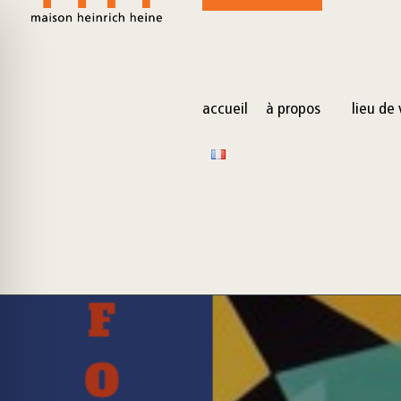
for:
Skip
to
content
accueil
à propos
lieu de 