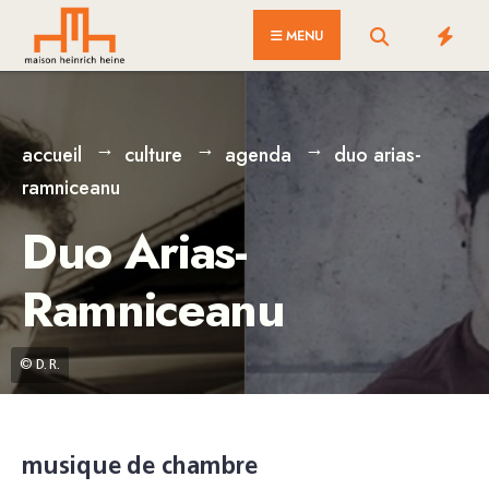
for:
Skip
MENU
to
content
accueil
culture
agenda
duo arias-
ramniceanu
Duo Arias-
Ramniceanu
© D. R.
musique de chambre