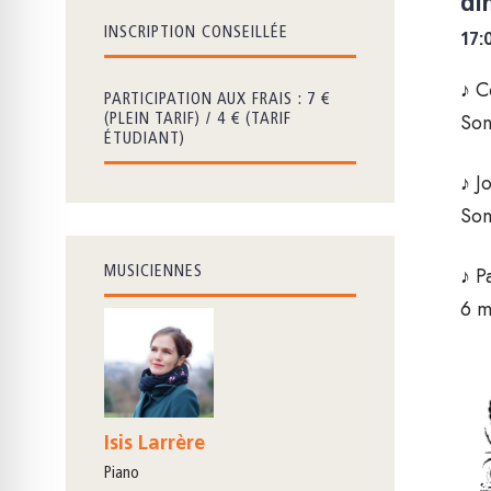
di
INSCRIPTION CONSEILLÉE
17:
♪ C
PARTICIPATION AUX FRAIS : 7 €
Son
(PLEIN TARIF) / 4 € (TARIF
ÉTUDIANT)
♪ J
Son
♪ P
MUSICIENNES
6 m
Isis Larrère
piano