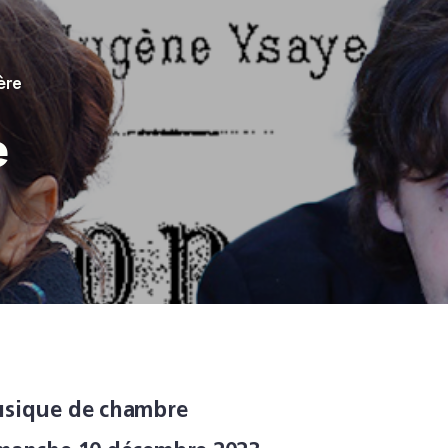
ère
e
sique de chambre