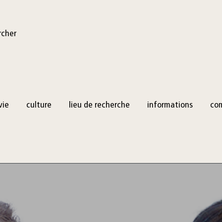
rcher
vie
culture
lieu de recherche
informations
co