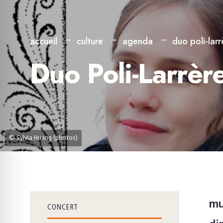
accueil
culture
agenda
duo poli-larr
Duo Poli-Larrèr
© Sylvia Huang (photos)
mu
CONCERT