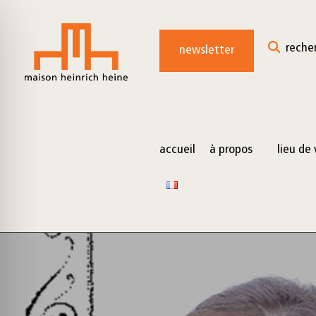
for:
Skip
to
reche
newsletter
content
accueil
à propos
lieu de 