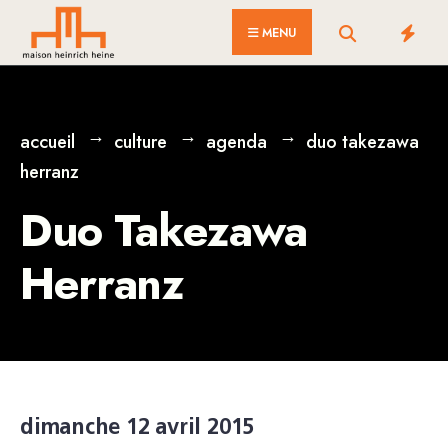
for:
Skip
MENU
to
content
accueil
culture
agenda
duo takezawa
herranz
Duo Takezawa
Herranz
dimanche 12 avril 2015