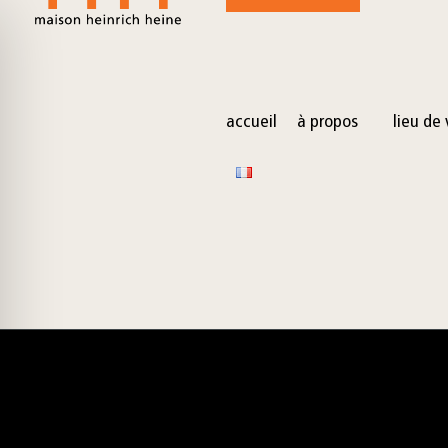
for:
Skip
to
content
accueil
à propos
lieu de 