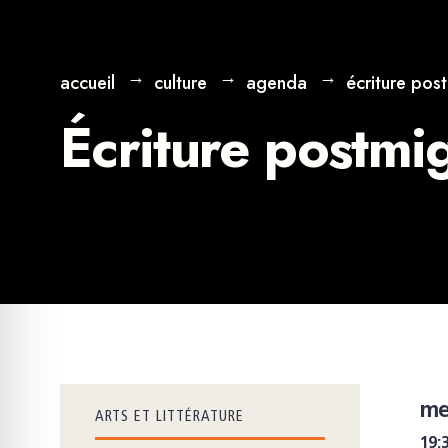
accueil
culture
agenda
écriture pos
Écriture postmi
me
ARTS ET LITTÉRATURE
19: