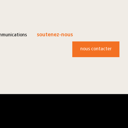
mmunications
soutenez-nous
nous contacter