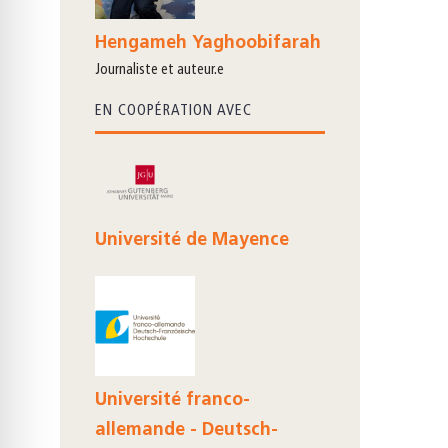
Hengameh Yaghoobifarah
journaliste et auteur.e
EN COOPÉRATION AVEC
Université de Mayence
Université franco-
allemande - Deutsch-