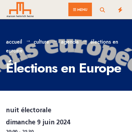
for:
Skip
MENU
to
content
accueil
culture
agenda
élections en
europe
Élections en Europe
nuit électorale
dimanche 9 juin 2024