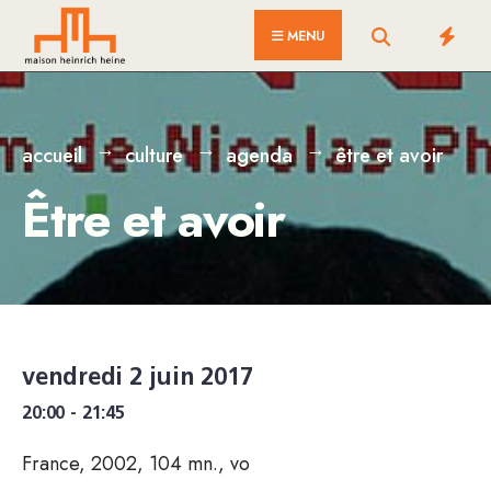
for:
Skip
MENU
to
content
accueil
culture
agenda
être et avoir
Être et avoir
vendredi 2 juin 2017
20:00 - 21:45
France, 2002, 104 mn., vo