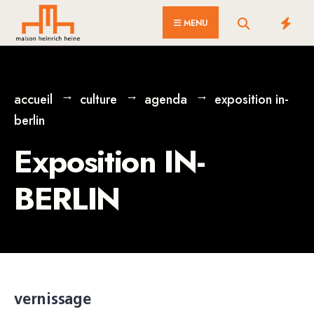
for:
Skip
MENU
to
content
accueil
culture
agenda
exposition in-
berlin
Exposition IN-
BERLIN
vernissage