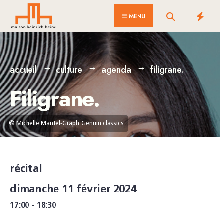
for:
Skip
MENU
to
content
accueil
culture
agenda
filigrane.
Filigrane.
© Michelle Mantel-Graph. Genuin classics
récital
dimanche 11 février 2024
17:00 - 18:30