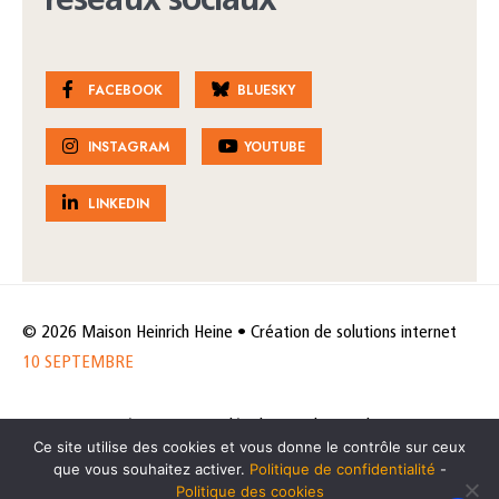
réseaux sociaux
FACEBOOK
BLUESKY
INSTAGRAM
YOUTUBE
LINKEDIN
© 2026 Maison Heinrich Heine • Création de solutions internet
10 SEPTEMBRE
Horaires et accès
Mentions légales
Politique de protection
Ce site utilise des cookies et vous donne le contrôle sur ceux
de données
Politique des cookies
que vous souhaitez activer.
Politique de confidentialité
-
Politique des cookies