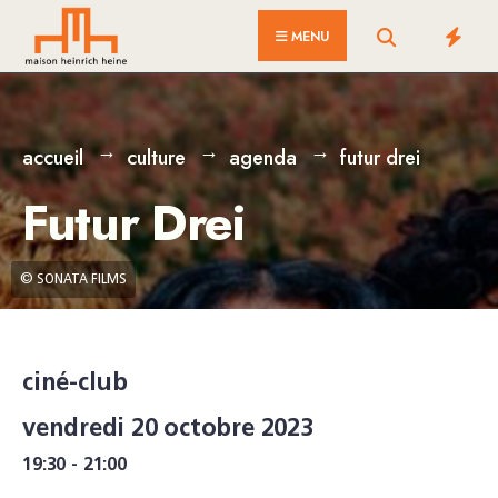
for:
Skip
MENU
to
content
accueil
culture
agenda
futur drei
Futur Drei
© SONATA FILMS
ciné-club
vendredi 20 octobre 2023
19:30 - 21:00