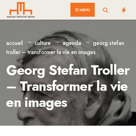
for:
Skip
MENU
to
content
accueil
culture
agenda
georg stefan
troller – transformer la vie en images
Georg Stefan Troller
– Transformer la vie
en images