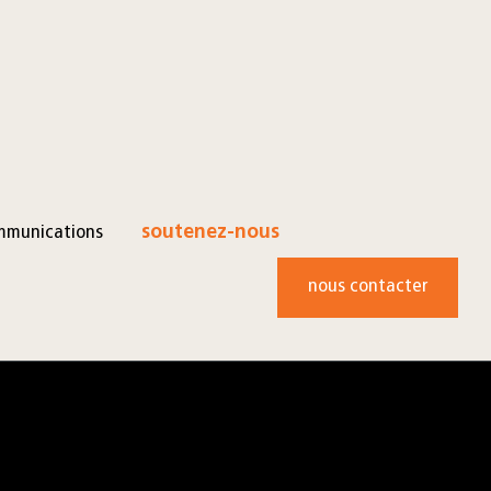
mmunications
soutenez-nous
nous contacter