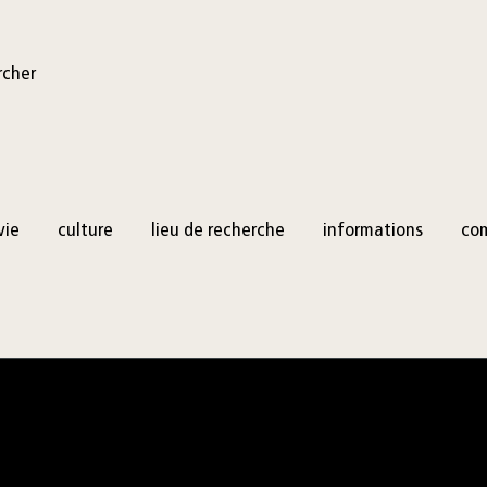
rcher
vie
culture
lieu de recherche
informations
co