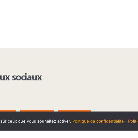
aux sociaux
AGRAM
YOUTUBE
LINKEDIN
e sur ceux que vous souhaitez activer.
Politique de confidentialité
-
Poli