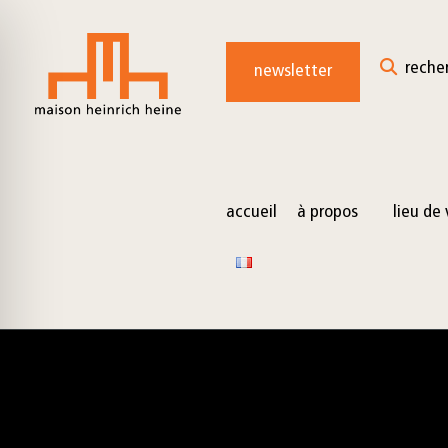
for:
Skip
to
reche
newsletter
content
accueil
à propos
lieu de 