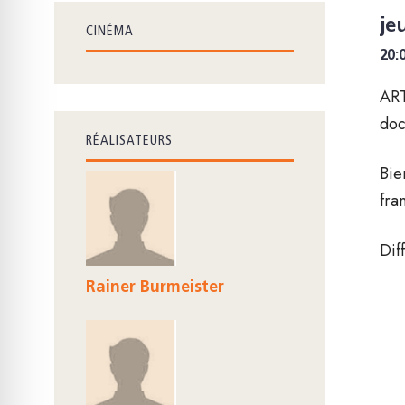
je
CINÉMA
20:
ART
doc
RÉALISATEURS
Bie
fra
Dif
Rainer Burmeister